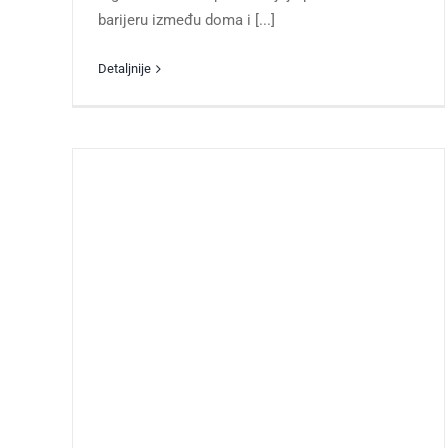
barijeru između doma i [...]
Detaljnije