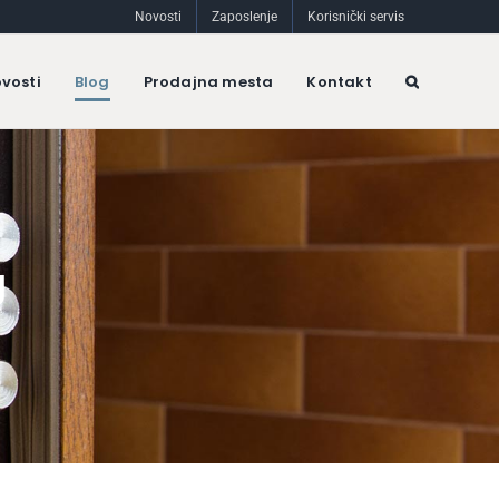
Novosti
Zaposlenje
Korisnički servis
vosti
Blog
Prodajna mesta
Kontakt
g