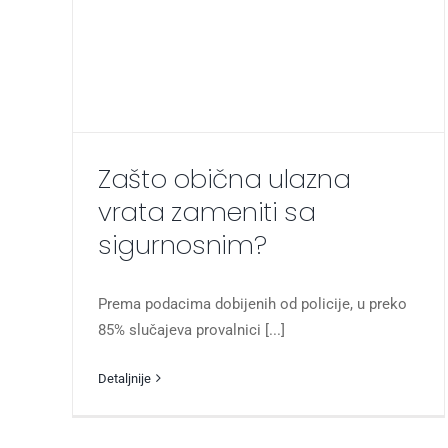
Zašto obična ulazna
vrata zameniti sa
sigurnosnim?
Prema podacima dobijenih od policije, u preko
85% slučajeva provalnici [...]
Detaljnije