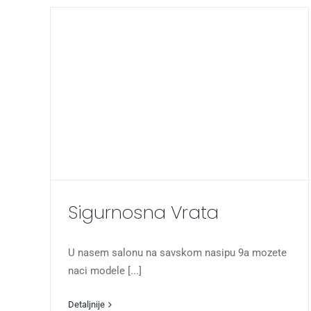
Sigurnosna Vrata
U nasem salonu na savskom nasipu 9a mozete
naci modele [...]
Detaljnije