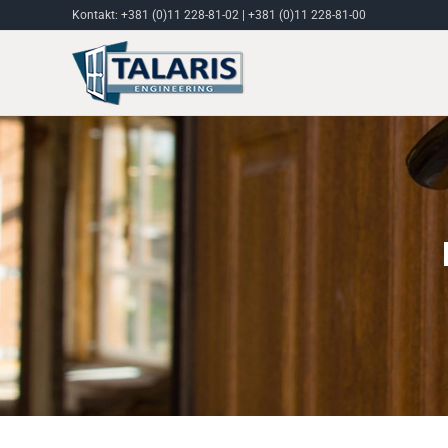
Skip
Kontakt:
+381 (0)11 228-81-02
|
+381 (0)11 228-81-00
to
content