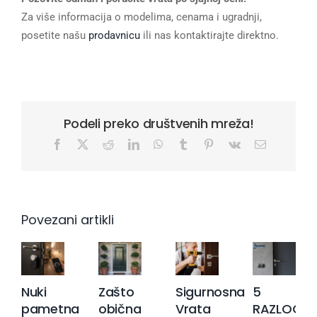
Za više informacija o modelima, cenama i ugradnji,
posetite našu
prodavnicu
ili nas kontaktirajte direktno.
Podeli preko društvenih mreža!
Facebook
X
Reddit
LinkedIn
WhatsApp
Tumblr
Pinterest
Vk
Email
Povezani artikli
Nuki
Zašto
Sigurnosna
5
pametna
obična
Vrata
RAZLOGA