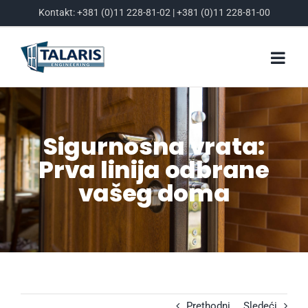
Skip
Kontakt:
+381 (0)11 228-81-02
|
+381 (0)11 228-81-00
to
content
Sigurnosna vrata:
Prva linija odbrane
vašeg doma
Prethodni
Sledeći