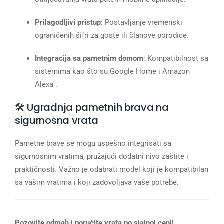
Prilagodljivi pristup
: Postavljanje vremenski
ograničenih šifri za goste ili članove porodice.
Integracija sa pametnim domom
: Kompatibilnost sa
sistemima kao što su Google Home i Amazon
Alexa .
🛠️ Ugradnja pametnih brava na
sigurnosna vrata
Pametne brave se mogu uspešno integrisati sa
sigurnosnim vratima, pružajući dodatni nivo zaštite i
praktičnosti. Važno je odabrati model koji je kompatibilan
sa vašim vratima i koji zadovoljava vaše potrebe.
Pozovite odmah i poručite vrata po sjajnoj ceni!