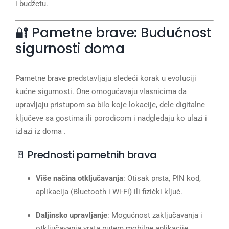
i budžetu.
🔐 Pametne brave: Budućnost
sigurnosti doma
Pametne brave predstavljaju sledeći korak u evoluciji
kućne sigurnosti. One omogućavaju vlasnicima da
upravljaju pristupom sa bilo koje lokacije, dele digitalne
ključeve sa gostima ili porodicom i nadgledaju ko ulazi i
izlazi iz doma .
🚪 Prednosti pametnih brava
Više načina otključavanja
: Otisak prsta, PIN kod,
aplikacija (Bluetooth i Wi-Fi) ili fizički ključ.
Daljinsko upravljanje
: Mogućnost zaključavanja i
otključavanja vrata putem mobilne aplikacije.