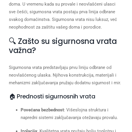
doma. U vremenu kada su provale i neovlašćeni ulasci
sve češći, sigurnosna vrata postaju prva linija odbrane
svakog domaćinstva. Sigurnosna vrata nisu luksuz, već
neophodnost za zaštitu vašeg doma i porodice.
🔍 Zašto su sigurnosna vrata
važna?
Sigurnosna vrata predstavljaju prvu liniju odbrane od
neovlašćenog ulaska. Njihova konstrukcija, materijali i
mehanizmi zaključavanja pružaju dodatnu sigurnost i mir.
🏠 Prednosti sigurnosnih vrata
Povećana bezbednost
: Višeslojna struktura i
napredni sistemi zaključavanja otežavaju provalu.
Izolacija
: Kvalitetna vrata pružaju bolju toplotnu i