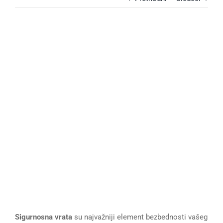
View
Larger
Image
Sigurnosna vrata
su najvažniji element bezbednosti vašeg