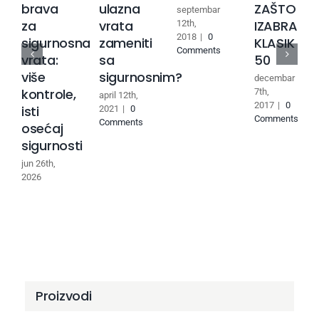
brava
ulazna
ZAŠTO
septembar
za
vrata
IZABRATI
12th,
2018
|
0
sigurnosna
zameniti
KLASIK
Comments
vrata:
sa
50
više
sigurnosnim?
decembar
kontrole,
7th,
april 12th,
2017
|
0
isti
2021
|
0
Comments
Comments
osećaj
sigurnosti
jun 26th,
2026
Proizvodi