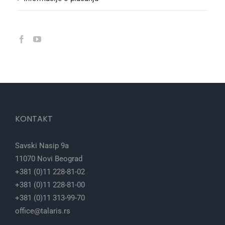
KONTAKT
Savski Nasip 9a
11070 Novi Beograd
+381 (0)11 228-81-02
+381 (0)11 228-81-00
+381 (0)11 313-99-70
office@talaris.rs