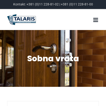
Skip
Kontakt:
+381 (0)11 228-81-02
|
+381 (0)11 228-81-00
to
content
Sobna vrata