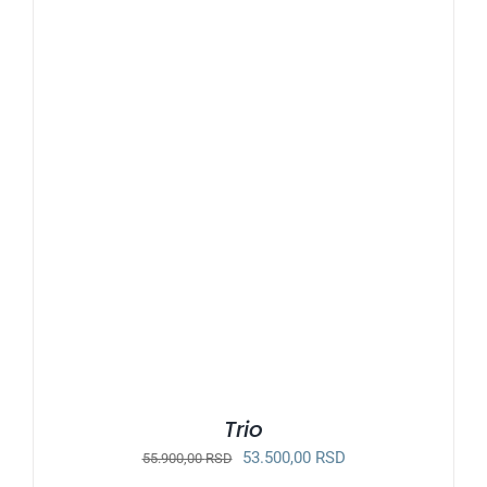
Trio
Originalna
Trenutna
53.500,00
RSD
55.900,00
RSD
cena
cena