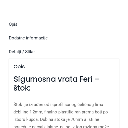
Opis
Dodatne informacije
Detalji / Slike
Opis
Sigurnosna vrata Feri –
štok:
Štok je izrađen od isprofilisanog čeličnog lima
debljine 1,2mm, finalno plastificiran prema boji po
izboru kupca. Dubina štoka je 70mm a isti ne
poseduje pervajz lajsne, pa se iz tog razloga može