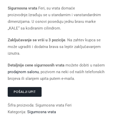
Sigurnosna vrata
Feri, su vrata domaće
proizvodnje.Izrađuju se u standarnim i vanstandardnim
dimenzijama. U osnovi poseduju jednu bravu marke
„KALE“ sa kodiranim cilindrom.
Zaključavanje se vrši u 3 pozicije
. Na zahtev kupca se
može ugraditi i dodatna brava sa leptir zaključavanjem
iznutra.
Detaljnije cene sigurnosnih vrata
možete dobiti u našem
prodajnom salonu
, pozivom na neki od naših telefonskih
brojeva ili slanjem upita putem e-maila.
POŠALJI UPIT
Šifra proizvoda:
Sigurnosna vrata Feri
Kategorija:
Sigurnosna vrata