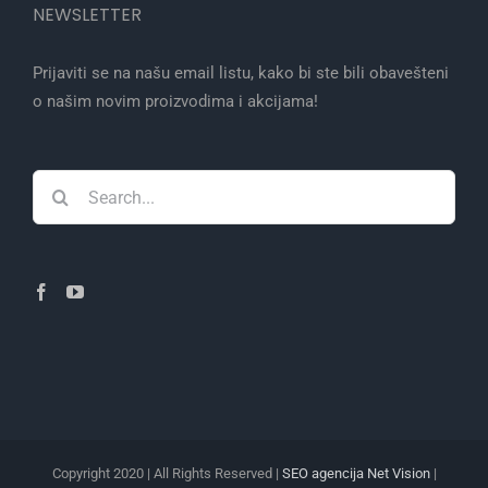
NEWSLETTER
Prijaviti se na našu email listu, kako bi ste bili obavešteni
o našim novim proizvodima i akcijama!
Search
for:
Copyright 2020 | All Rights Reserved |
SEO agencija Net Vision
|