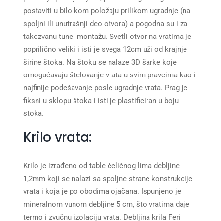
postaviti u bilo kom položaju prilikom ugradnje (na
spoljni ili unutrašnji deo otvora) a pogodna su i za
takozvanu tunel montažu. Svetli otvor na vratima je
poprilično veliki i isti je svega 12cm uži od krajnje
širine štoka. Na štoku se nalaze 3D šarke koje
omogućavaju štelovanje vrata u svim pravcima kao i
najfinije podešavanje posle ugradnje vrata. Prag je
fiksni u sklopu štoka i isti je plastificiran u boju
štoka.
Krilo vrata:
Krilo je izrađeno od table čeličnog lima debljine
1,2mm koji se nalazi sa spoljne strane konstrukcije
vrata i koja je po obodima ojačana. Ispunjeno je
mineralnom vunom debljine 5 cm, što vratima daje
termo i zvučnu izolaciju vrata. Debljina krila Feri