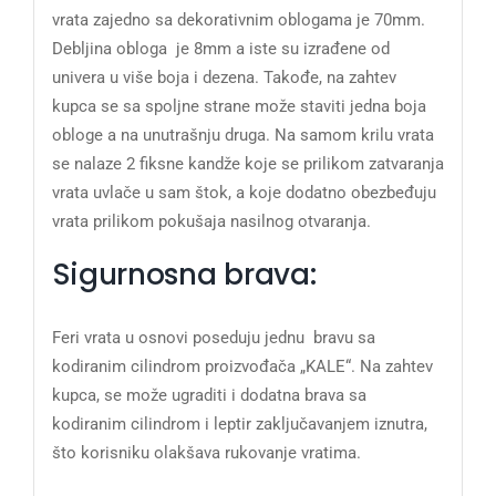
vrata zajedno sa dekorativnim oblogama je 70mm.
Debljina obloga je 8mm a iste su izrađene od
univera u više boja i dezena. Takođe, na zahtev
kupca se sa spoljne strane može staviti jedna boja
obloge a na unutrašnju druga. Na samom krilu vrata
se nalaze 2 fiksne kandže koje se prilikom zatvaranja
vrata uvlače u sam štok, a koje dodatno obezbeđuju
vrata prilikom pokušaja nasilnog otvaranja.
Sigurnosna brava:
Feri vrata u osnovi poseduju jednu bravu sa
kodiranim cilindrom proizvođača „KALE“. Na zahtev
kupca, se može ugraditi i dodatna brava sa
kodiranim cilindrom i leptir zaključavanjem iznutra,
što korisniku olakšava rukovanje vratima.