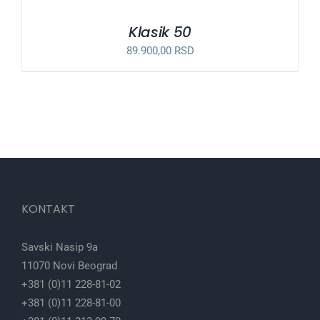
Klasik 50
89.900,00
RSD
KONTAKT
Savski Nasip 9a
11070 Novi Beograd
+381 (0)11 228-81-02
+381 (0)11 228-81-00