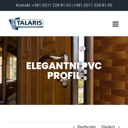
Skip
Kontakt:
+381 (0)11 228-81-02
|
+381 (0)11 228-81-00
to
content
ELEGANTNI PVC
PROFIL
Prethodni
Sledeći