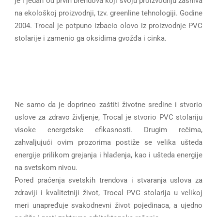
je i jedan od prvih brendova koji svoju proizvodnju zasniva
na ekološkoj proizvodnji, tzv. greenline tehnologiji. Godine
2004. Trocal je potpuno izbacio olovo iz proizvodnje PVC
stolarije i zamenio ga oksidima gvožđa i cinka.
Ne samo da je doprineo zaštiti životne sredine i stvorio
uslove za zdravo življenje, Trocal je stvorio PVC stolariju
visoke energetske efikasnosti. Drugim rečima,
zahvaljujući ovim prozorima postiže se velika ušteda
energije prilikom grejanja i hlađenja, kao i ušteda energije
na svetskom nivou.
Pored praćenja svetskih trendova i stvaranja uslova za
zdraviji i kvalitetniji život, Trocal PVC stolarija u velikoj
meri unapređuje svakodnevni život pojedinaca, a ujedno