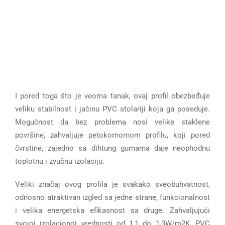
I pored toga što je veoma tanak, ovaj profil obezbeđuje
veliku stabilnost i jačinu PVC stolariji koja ga poseduje.
Mogućnost da bez problema nosi velike staklene
površine, zahvaljuje petokomornom profilu, koji pored
čvrstine, zajedno sa dihtung gumama daje neophodnu
toplotnu i zvučnu izolaciju.
Veliki značaj ovog profila je svakako sveobuhvatnost,
odnosno atraktivan izgled sa jedne strane, funkcionalnost
i velika energetska efikasnost sa druge. Zahvaljujući
svojoj izolacionoj vrednosti od 1,1 do 1,3W/m2K, PVC