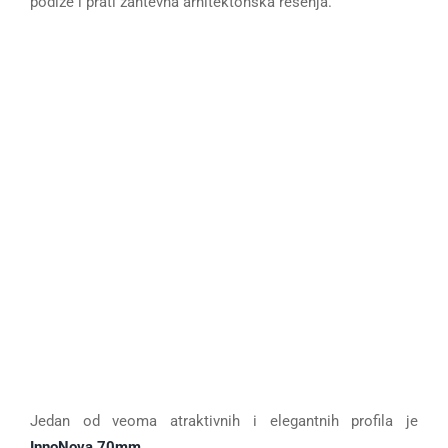
podiže i prati zahtevna arhitektonska rešenja.
Jedan od veoma atraktivnih i elegantnih profila je
InnoNova 70mm
.