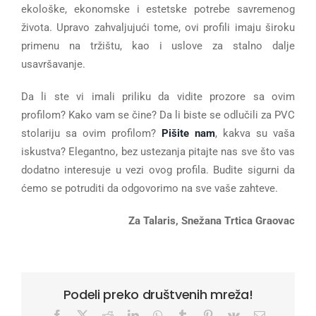
ekološke, ekonomske i estetske potrebe savremenog
života. Upravo zahvaljujući tome, ovi profili imaju široku
primenu na tržištu, kao i uslove za stalno dalje
usavršavanje.
Da li ste vi imali priliku da vidite prozore sa ovim
profilom? Kako vam se čine? Da li biste se odlučili za PVC
stolariju sa ovim profilom?
Pišite nam
, kakva su vaša
iskustva? Elegantno, bez ustezanja pitajte nas sve što vas
dodatno interesuje u vezi ovog profila. Budite sigurni da
ćemo se potruditi da odgovorimo na sve vaše zahteve.
Za Talaris, Snežana Trtica Graovac
Podeli preko društvenih mreža!
Facebook
X
Reddit
LinkedIn
WhatsApp
Tumblr
Pinterest
Vk
Email