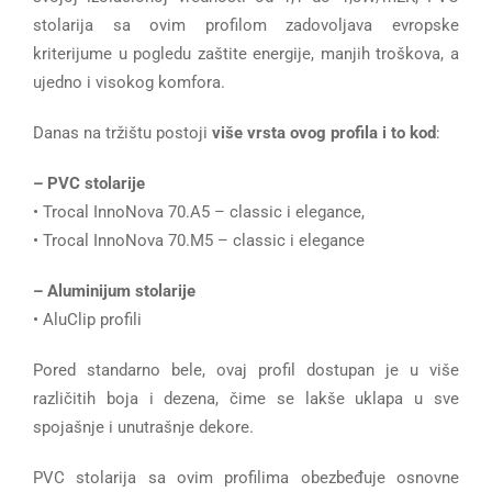
stolarija sa ovim profilom zadovoljava evropske
kriterijume u pogledu zaštite energije, manjih troškova, a
ujedno i visokog komfora.
Danas na tržištu postoji
više vrsta ovog profila i to kod
:
– PVC stolarije
• Trocal InnoNova 70.A5 – classic i elegance,
• Trocal InnoNova 70.M5 – classic i elegance
– Aluminijum stolarije
• AluClip profili
Pored standarno bele, ovaj profil dostupan je u više
različitih boja i dezena, čime se lakše uklapa u sve
spojašnje i unutrašnje dekore.
PVC stolarija sa ovim profilima obezbeđuje osnovne