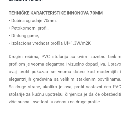
TEHNIČKE KARAKTERISTIKE INNONOVA 70MM
• Dubina ugradnje 70mm,
• Petokomorni profil,
• Dihtung gume,
• Izolaciona vrednost profila Uf=1.3W/m2K
Drugim rečima, PVC stolarija sa ovim izuzetno tankim
profilom je veoma elegantna i vizuelno dopadljiva. Upravo
ovaj profil pokazao se veoma dobro kod modernijih i
elegantnijih građevina sa velikim staklenim površinama.
Sa druge strane, ukoliko je ovaj profil sastavni deo PVC
stolarije za kućnu upotrebu, činjenica je da će obezbediti
više sunca i svetlosti u odnosu na druge profile.