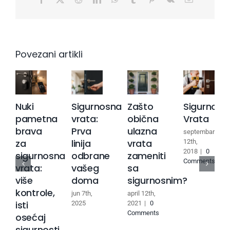
Povezani artikli
Nuki
Sigurnosna
Zašto
Sigurnosn
pametna
vrata:
obična
Vrata
brava
Prva
ulazna
septembar
za
linija
vrata
12th,
2018
|
0
sigurnosna
odbrane
zameniti
Comments
vrata:
vašeg
sa
više
doma
sigurnosnim?
kontrole,
jun 7th,
april 12th,
isti
2025
2021
|
0
Comments
osećaj
sigurnosti