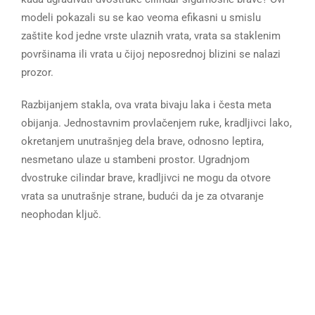
modeli pokazali su se kao veoma efikasni u smislu
zaštite kod jedne vrste ulaznih vrata, vrata sa staklenim
površinama ili vrata u čijoj neposrednoj blizini se nalazi
prozor.
Razbijanjem stakla, ova vrata bivaju laka i česta meta
obijanja. Jednostavnim provlačenjem ruke, kradljivci lako,
okretanjem unutrašnjeg dela brave, odnosno leptira,
nesmetano ulaze u stambeni prostor. Ugradnjom
dvostruke cilindar brave, kradljivci ne mogu da otvore
vrata sa unutrašnje strane, budući da je za otvaranje
neophodan ključ.