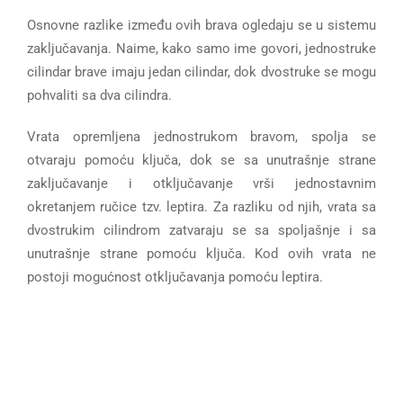
Osnovne razlike između ovih brava ogledaju se u sistemu
zaključavanja. Naime, kako samo ime govori, jednostruke
cilindar brave imaju jedan cilindar, dok dvostruke se mogu
pohvaliti sa dva cilindra.
Vrata opremljena jednostrukom bravom, spolja se
otvaraju pomoću ključa, dok se sa unutrašnje strane
zaključavanje i otključavanje vrši jednostavnim
okretanjem ručice tzv. leptira. Za razliku od njih, vrata sa
dvostrukim cilindrom zatvaraju se sa spoljašnje i sa
unutrašnje strane pomoću ključa. Kod ovih vrata ne
postoji mogućnost otključavanja pomoću leptira.