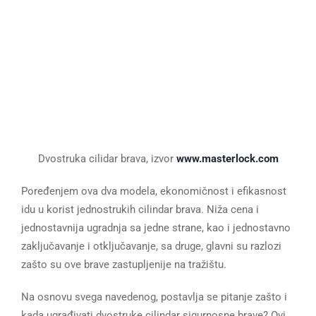
Dvostruka cilidar brava, izvor
www.masterlock.com
Poređenjem ova dva modela, ekonomičnost i efikasnost
idu u korist jednostrukih cilindar brava. Niža cena i
jednostavnija ugradnja sa jedne strane, kao i jednostavno
zaključavanje i otključavanje, sa druge, glavni su razlozi
zašto su ove brave zastupljenije na tražištu.
Na osnovu svega navedenog, postavlja se pitanje zašto i
kada ugrađivati dvostruke cilindar sigurnosne brave? Ovi