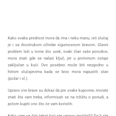
Kako svaka prednost mora da ima i neku manu, isti slučaj
je i sa dvostrukom cilindar sigurnosnom bravom. Glavni
problem leži u tome što uvek, svaki član vaše porodice,
mora znati gde se nalazi ključ, jer u protivnom ostaje
zaključan u kući. Ovo posebno može biti nezgodno u
hitnim slučajevima kada se brzo mora napustiti stan
(požar i sl.).
Upravo ove brave su dokaz da pre svake kupovine, morate
znati šta vam treba, informisati se na tržištu o ponudi, a
potom kupiti ono što će vam koristiti.
Kako vam se čini tekst koji ste upravo pročitali? Da li ste