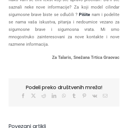
saznali neke nove informacije? Za koji model cilindar
sigurnosne brave biste se odlučili ?
Pišite
nam i podelite
se nama vaša iskustva, pitanja i nedoumice vezano za
sigurnosne brave i sigurnosna vrata. Mi smo
mnogostruko zainteresovani za nove kontakte i nove
razmene informacija.
Za Talaris, Snežana Trtica Graovac
Podeli preko društvenih mreža!
Facebook
X
Reddit
LinkedIn
WhatsApp
Tumblr
Pinterest
Vk
Email
Povezani artikli