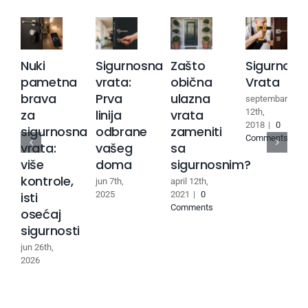
Nuki
Sigurnosna
Zašto
Sigurnosn
pametna
vrata:
obična
Vrata
brava
Prva
ulazna
septembar
za
linija
vrata
12th,
2018
|
0
sigurnosna
odbrane
zameniti
Comments
vrata:
vašeg
sa
više
doma
sigurnosnim?
kontrole,
jun 7th,
april 12th,
isti
2025
2021
|
0
Comments
osećaj
sigurnosti
jun 26th,
2026