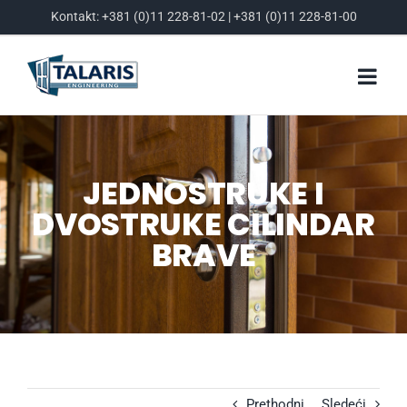
Skip
Kontakt:
+381 (0)11 228-81-02
|
+381 (0)11 228-81-00
to
content
JEDNOSTRUKE I
DVOSTRUKE CILINDAR
BRAVE
Prethodni
Sledeći