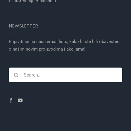
Informacije o plaćanju
NEWSLETTER
Prijaviti se na našu email listu, kako bi ste bili obavešteni
o našim novim proizvodima i akcijama!
Search
for: