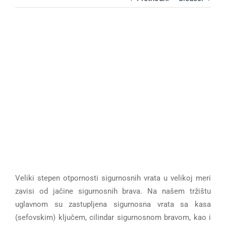
View
Larger
Image
Veliki stepen otpornosti sigurnosnih vrata u velikoj meri
zavisi od jačine sigurnosnih brava. Na našem tržištu
uglavnom su zastupljena sigurnosna vrata sa kasa
(sefovskim) ključem, cilindar sigurnosnom bravom, kao i