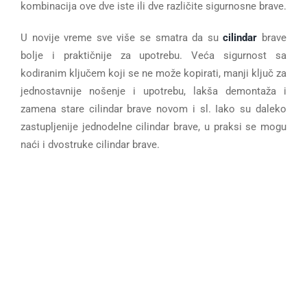
kombinacija ove dve iste ili dve različite sigurnosne brave.
U novije vreme sve više se smatra da su
cilindar
brave
bolje i praktičnije za upotrebu. Veća sigurnost sa
kodiranim ključem koji se ne može kopirati, manji ključ za
jednostavnije nošenje i upotrebu, lakša demontaža i
zamena stare cilindar brave novom i sl. Iako su daleko
zastupljenije jednodelne cilindar brave, u praksi se mogu
naći i dvostruke cilindar brave.