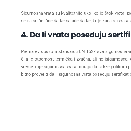
Sigurnosna vrata su kvalitetnija ukoliko je štok vrata i
se da su čelične šarke najače šarke, koje kada su vrata
4. Da li vrata poseduju sertif
Prema evropskom standardu EN 1627 sva sigurnosna vrata 
čija je otpornost termička i zvučna, ali ne isigurnosna,
vreme koje sigurnosna vrata moraju da izdrže prilikom
bitno proveriti da li sigurnosna vrata poseduju sertifikat o