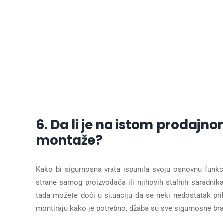
6. Da li je na istom prodajn
montaže?
Kako bi sigurnosna vrata ispunila svoju osnovnu funkci
strane samog proizvođača ili njihovih stalnih saradnika
tada možete doći u situaciju da se neki nedostatak pril
montiraju kako je potrebno, džaba su sve sigurnosne brav