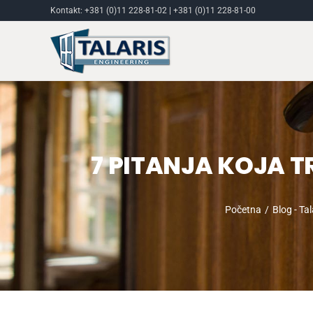
Skip
Kontakt:
+381 (0)11 228-81-02
|
+381 (0)11 228-81-00
to
content
7 PITANJA KOJA T
Početna
Blog - Ta