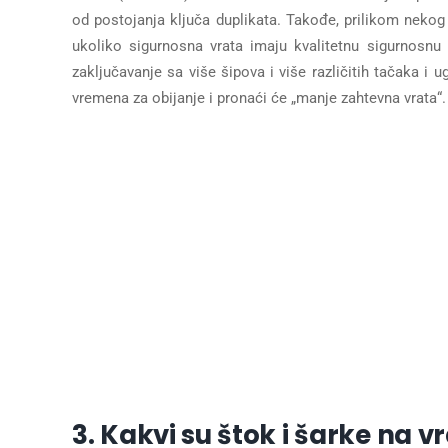
od postojanja ključa duplikata. Takođe, prilikom nekog 
ukoliko sigurnosna vrata imaju kvalitetnu sigurnosn
zaključavanje sa više šipova i više različitih tačaka i u
vremena za obijanje i pronaći će „manje zahtevna vrata“.
3. Kakvi su štok i šarke na 