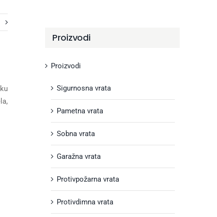
i
Proizvodi
Proizvodi
Sigurnosna vrata
uku
la,
Pametna vrata
Sobna vrata
Garažna vrata
Protivpožarna vrata
Protivdimna vrata