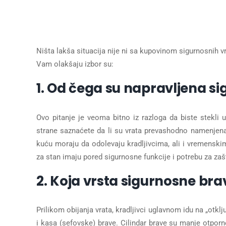
Ništa lakša situacija nije ni sa kupovinom sigurnosnih v
Vam olakšaju izbor su:
1. Od čega su napravljena s
Ovo pitanje je veoma bitno iz razloga da biste stekli
strane saznaćete da li su vrata prevashodno namenjena z
kuću moraju da odolevaju kradljivcima, ali i vremenskim
za stan imaju pored sigurnosne funkcije i potrebu za zaš
2. Koja vrsta sigurnosne br
Prilikom obijanja vrata, kradljivci uglavnom idu na „otklj
i kasa (sefovske) brave. Cilindar brave su manje otporn