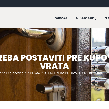
Proizvodi
O Kompaniji
No
REBA POSTAVITI PRE KUP
VRATA
laris Engineering
7 PITANJA KOJA TREBA POSTAVITI PRE KUPOVINE 