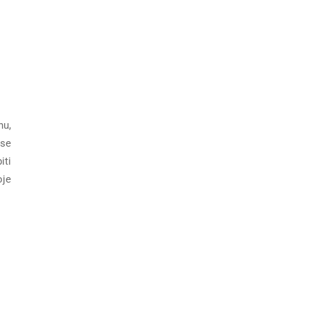
nu,
 se
iti
oje