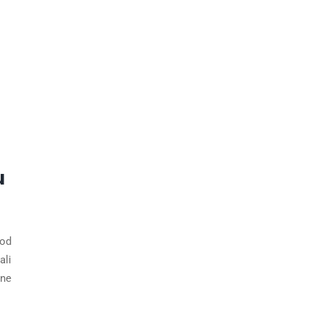
u
 od
ali
 ne