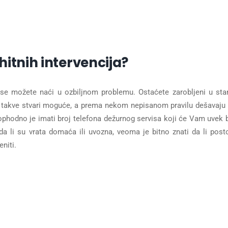
a hitnih intervencija?
 se možete naći u ozbiljnom problemu. Ostaćete zarobljeni u sta
su takve stvari moguće, a prema nekom nepisanom pravilu dešavaju
phodno je imati broj telefona dežurnog servisa koji će Vam uvek b
da li su vrata domaća ili uvozna, veoma je bitno znati da li post
niti.