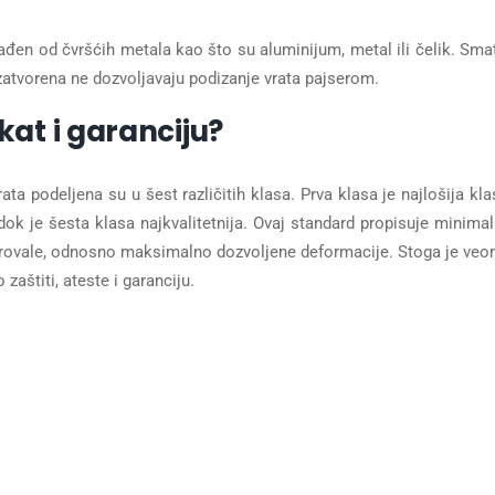
zrađen od čvršćih metala kao što su aluminijum, metal ili čelik. Sma
 zatvorena ne dozvoljavaju podizanje vrata pajserom.
ikat i garanciju?
podeljena su u šest različitih klasa. Prva klasa je najlošija kla
 dok je šesta klasa najkvalitetnija. Ovaj standard propisuje minima
 provale, odnosno maksimalno dozvoljene deformacije. Stoga je ve
 zaštiti, ateste i garanciju.