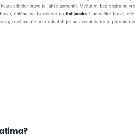
kvara cilindar brave je lakše zameniti. Međutim, bez obzira na vrs
u bravu, obično se to odnosi na
italijanske
i nemačke brave, gde
glova, kradljivci će brzo odustati jer su svesni da im je potrebno v
vratima?