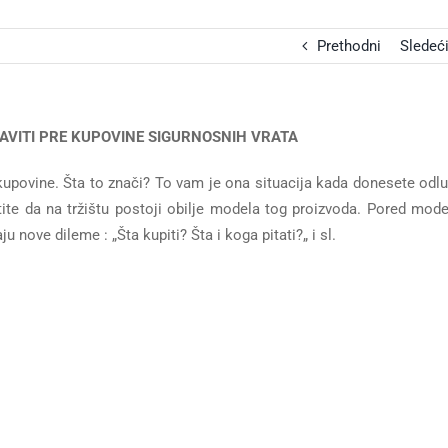
Prethodni
Sledeć
AVITI PRE KUPOVINE SIGURNOSNIH VRATA
kupovine. Šta to znači? To vam je ona situacija kada donesete odl
atite da na tržištu postoji obilje modela tog proizvoda. Pored mode
ju nove dileme : „Šta kupiti? Šta i koga pitati?„ i sl.