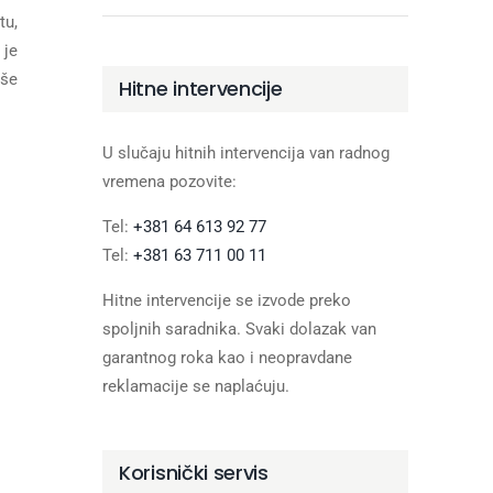
tu,
 je
iše
Hitne intervencije
U slučaju hitnih intervencija van radnog
vremena pozovite:
Tel:
+381 64 613 92 77
Tel:
+381 63 711 00 11
Hitne intervencije se izvode preko
spoljnih saradnika. Svaki dolazak van
garantnog roka kao i neopravdane
reklamacije se naplaćuju.
Korisnički servis