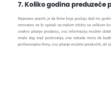
7. Koliko godina preduzeće p
Nepisano pravilo je da firme koje posluju duži niz godi
verovatno ne bi opstali na malom tržištu sa velikom k
ovakvo pitanje prodavcu, ovu informaciju možete dobit
imala dug staž poslovanja, ona nekada mora da bude 
profesionalnu firmu, ovo pitanje možete preskočiti, ali 