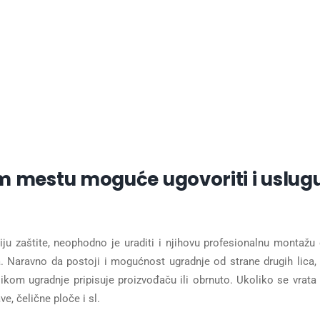
om mestu moguće ugovoriti i uslug
ju zaštite, neophodno je uraditi i njihovu profesionalnu montažu
. Naravno da postoji i mogućnost ugradnje od strane drugih lica, 
ikom ugradnje pripisuje proizvođaču ili obrnuto. Ukoliko se vrata
e, čelične ploče i sl.