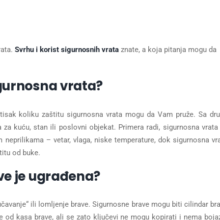
rata.
Svrhu i korist sigurnosnih vrata
znate, a koja pitanja mogu da
igurnosna vrata?
 utisak koliku zaštitu sigurnosna vrata mogu da Vam pruže. Sa dr
a kuću, stan ili poslovni objekat. Primera radi, sigurnosna vrata
 neprilikama – vetar, vlaga, niske temperature, dok sigurnosna vr
titu od buke.
ave je ugrađena?
učavanje“ ili lomljenje brave. Sigurnosne brave mogu biti cilindar br
e od kasa brave, ali se zato ključevi ne mogu kopirati i nema boja