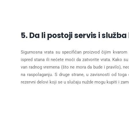
5. Da li postoji servis i služb
Sigurnosna vrata su specifičan proizvod čijim kvarom
ispred stana ili nećete moći da zatvorite vrata. Kako 
van radnog vremena (što ne mora da bude i pravilo), neo
na raspolaganju. S druge strane, u zavisnosti od toga 
rezervni delovi koji se u slučaju nužde mogu kupiti i zame