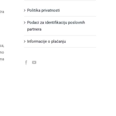
Politika privatnosti
tra
Podaci za identifikaciju poslovnih
partnera
Informacije o plaćanju
sa,
lno
oma