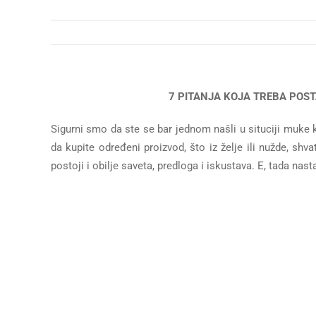
7 PITANJA KOJA TREBA POST
Sigurni smo da ste se bar jednom našli u situciji muke 
da kupite određeni proizvod, što iz želje ili nužde, shv
postoji i obilje saveta, predloga i iskustava. E, tada nasta