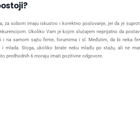
ostoji?
na, za sobom imaju iskustvo i korektno poslovanje, jer da je supro
onkurencijom. Ukoliko Vam je kojim slučajem neprijatno da postav
i i na samom sajtu firme, forumima i sl. Međutim, da bi neka fi
i mlada. Stoga, ukoliko birate neku mlađu po stažu, ali ne ma
zato predhodnih 6 moraju imati pozitivne odgovore.