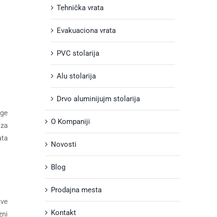
Tehnička vrata
Evakuaciona vrata
PVC stolarija
Alu stolarija
Drvo aluminijujm stolarija
uge
O Kompaniji
 za
ata
Novosti
Blog
Prodajna mesta
ave
Kontakt
zni