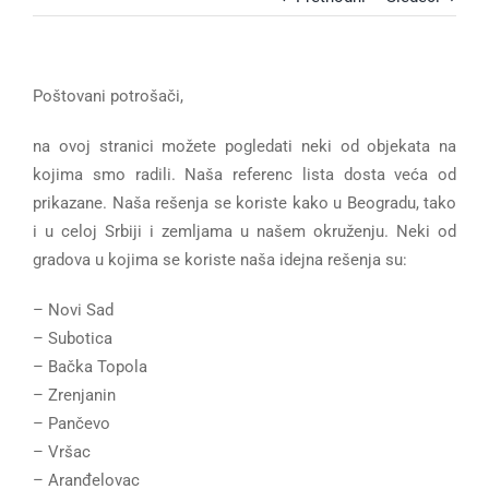
Poštovani potrošači,
na ovoj stranici možete pogledati neki od objekata na
kojima smo radili. Naša referenc lista dosta veća od
prikazane. Naša rešenja se koriste kako u Beogradu, tako
i u celoj Srbiji i zemljama u našem okruženju. Neki od
gradova u kojima se koriste naša idejna rešenja su:
– Novi Sad
– Subotica
– Bačka Topola
– Zrenjanin
– Pančevo
– Vršac
– Aranđelovac