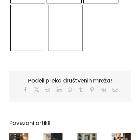
Podeli preko društvenih mreža!
Facebook
X
Reddit
LinkedIn
WhatsApp
Tumblr
Pinterest
Vk
Email
Povezani artikli