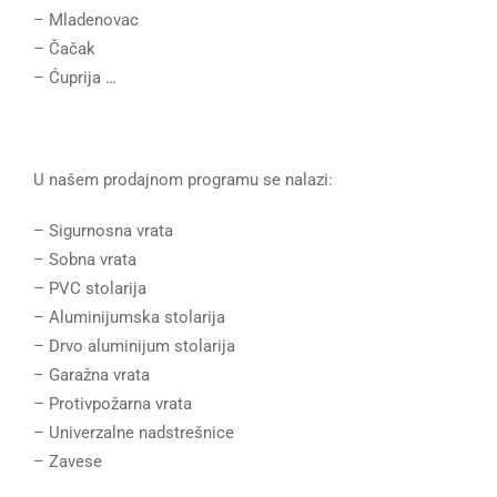
– Mladenovac
– Čačak
– Ćuprija …
U našem prodajnom programu se nalazi:
– Sigurnosna vrata
– Sobna vrata
– PVC stolarija
– Aluminijumska stolarija
– Drvo aluminijum stolarija
– Garažna vrata
– Protivpožarna vrata
– Univerzalne nadstrešnice
– Zavese