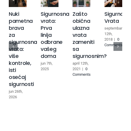
Nuki
Sigurnosna
Zašto
Sigurnosn
pametna
vrata:
obična
Vrata
brava
Prva
ulazna
septembar
za
linija
vrata
12th,
2018
|
0
sigurnosna
odbrane
zameniti
Comments
vrata:
vašeg
sa
više
doma
sigurnosnim?
kontrole,
jun 7th,
april 12th,
isti
2025
2021
|
0
Comments
osećaj
sigurnosti
jun 26th,
2026