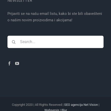
NEWSLETTER
Prijaviti se na našu email listu, kako bi ste bili obavešteni
o našim novim proizvodima i akcijama!
Search
for:
Copyright 2020 | All Rights Reserved |
SEO agencija Net Vision
|
Webservis
| Blur