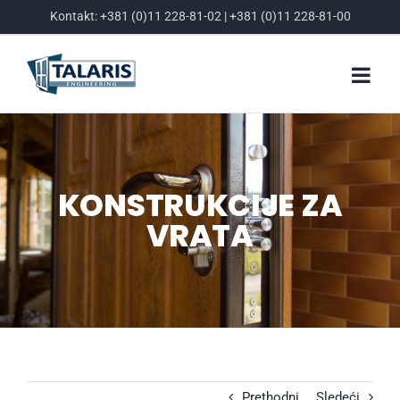
Skip
Kontakt:
+381 (0)11 228-81-02
|
+381 (0)11 228-81-00
to
content
KONSTRUKCIJE ZA
VRATA
Prethodni
Sledeći