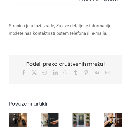
Stranica je u fazi izrade, Za sve detaljnije informacije
možete nas kontaktirati putem telefona ili e-maila.
Podeli preko društvenih mreža!
Facebook
X
Reddit
LinkedIn
WhatsApp
Tumblr
Pinterest
Vk
Email
Povezani artikli