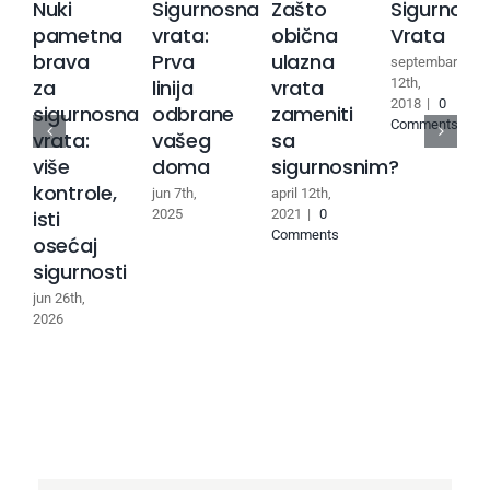
Nuki
Sigurnosna
Zašto
Sigurnosn
pametna
vrata:
obična
Vrata
brava
Prva
ulazna
septembar
za
linija
vrata
12th,
2018
|
0
sigurnosna
odbrane
zameniti
Comments
vrata:
vašeg
sa
više
doma
sigurnosnim?
kontrole,
jun 7th,
april 12th,
isti
2025
2021
|
0
Comments
osećaj
sigurnosti
jun 26th,
2026