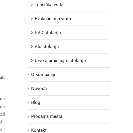
Tehnička vrata
Evakuaciona vrata
PVC stolarija
Alu stolarija
Drvo aluminijujm stolarija
O Kompaniji
ati
Novosti
ina
Blog
iše
 od
Prodajna mesta
uh.
iji
Kontakt