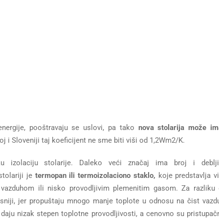
energije, pooštravaju se uslovi, pa tako
nova stolarija može im
 i Sloveniji taj koeficijent ne sme biti viši od 1,2Wm2/K.
izolaciju stolarije. Daleko veći značaj ima broj i deblj
olariji je
termopan ili termoizolaciono staklo,
koje predstavlja v
vazduhom ili nisko provodljivim plemenitim gasom. Za razliku
asniji, jer propuštaju mnogo manje toplote u odnosu na čist vazd
daju nizak stepen toplotne provodljivosti, a cenovno su pristupačn