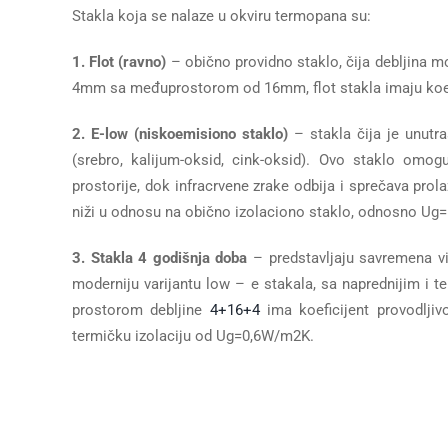
Stakla koja se nalaze u okviru termopana su:
1. Flot (ravno)
– obično providno staklo, čija debljina 
4mm sa međuprostorom od 16mm, flot stakla imaju koefi
2. E-low (niskoemisiono staklo)
– stakla čija je unutr
(srebro, kalijum-oksid, cink-oksid). Ovo staklo omog
prostorije, dok infracrvene zrake odbija i sprečava prola
niži u odnosu na obično izolaciono staklo, odnosno Ug
3. Stakla 4 godišnja doba
– predstavljaju savremena vi
moderniju varijantu low – e stakala, sa naprednijim i 
prostorom debljine
4+16+4
ima koeficijent provodlji
termičku izolaciju od Ug=0,6W/m2K.