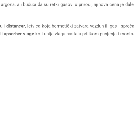
 argona, ali budući da su retki gasovi u prirodi, njihova cena je dal
u i
distancer,
letvica koja hermetički zatvara vazduh ili gas i spreč
li apsorber vlage
koji upija vlagu nastalu prilikom punjenja i monta