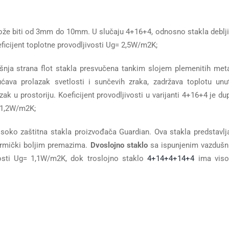
može biti od 3mm do 10mm. U slučaju 4+16+4, odnosno stakla deblj
cijent toplotne provodljivosti Ug= 2,5W/m2K;
ašnja strana flot stakla presvučena tankim slojem plemenitih met
ućava prolazak svetlosti i sunčevih zraka, zadržava toplotu unu
zak u prostoriju. Koeficijent provodljivosti u varijanti 4+16+4 je du
=1,2W/m2K;
soko zaštitna stakla proizvođača Guardian. Ova stakla predstavlj
termički boljim premazima.
Dvoslojno staklo
sa ispunjenim vazduš
vosti Ug= 1,1W/m2K, dok troslojno staklo
4+14+4+14+4
ima viso