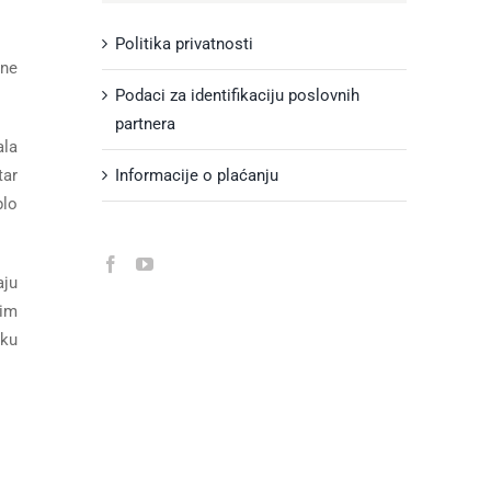
Politika privatnosti
ine
Podaci za identifikaciju poslovnih
partnera
ala
Informacije o plaćanju
tar
plo
aju
nim
ku