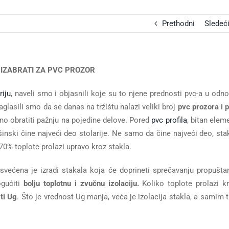
Prethodni
Sledeć
 IZABRATI ZA PVC PROZOR
riju
, naveli smo i objasnili koje su to njene prednosti pvc-a u odn
naglasili smo da se danas na tržištu nalazi veliki broj
pvc prozora i 
bitno obratiti pažnju na pojedine delove. Pored
pvc profila
, bitan elem
inski čine najveći deo stolarije. Ne samo da čine najveći deo, sta
70% toplote prolazi upravo kroz stakla.
osvećena je izradi stakala koja će doprineti sprečavanju propušta
ogućiti
bolju toplotnu i zvučnu izolaciju.
Koliko toplote prolazi k
ti Ug
. Što je vrednost Ug manja, veća je izolacija stakla, a samim 