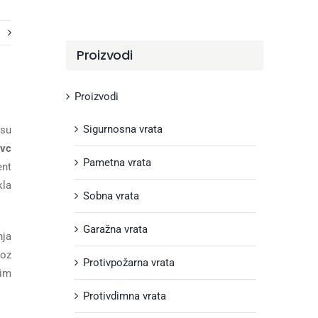
i
Proizvodi
Proizvodi
Sigurnosna vrata
osu
pvc
Pametna vrata
ent
kla
Sobna vrata
Garažna vrata
nja
roz
Protivpožarna vrata
tim
Protivdimna vrata