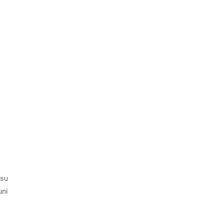
 su
uni