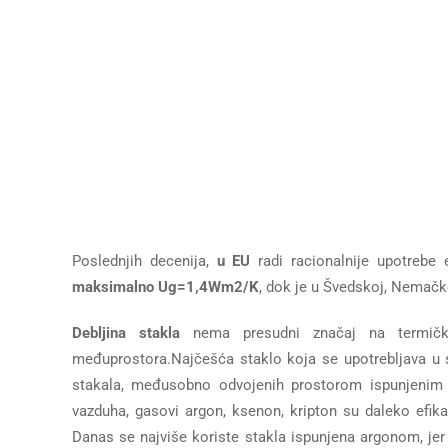
Poslednjih decenija,
u EU
radi racionalnije upotrebe 
maksimalno Ug=1,4Wm2/K
, dok je u Švedskoj, Nemačkoj
Debljina stakla
nema presudni značaj na termičku 
međuprostora.Najčešća staklo koja se upotrebljava u st
stakala, međusobno odvojenih prostorom ispunjenim 
vazduha, gasovi argon, ksenon, kripton su daleko efik
Danas se najviše koriste stakla ispunjena argonom, jer 