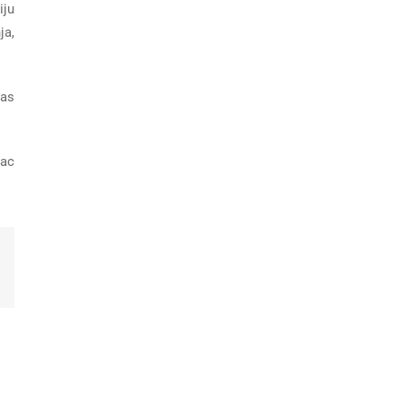
iju
ja,
nas
vac
Email