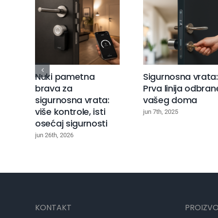
Nuki pametna
Sigurnosna vrata:
brava za
Prva linija odbran
sigurnosna vrata:
vašeg doma
više kontrole, isti
jun 7th, 2025
osećaj sigurnosti
jun 26th, 2026
KONTAKT
PROIZVO