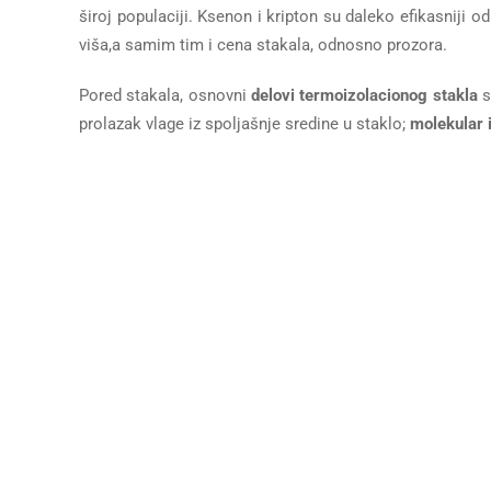
široj populaciji. Ksenon i kripton su daleko efikasniji od
viša,a samim tim i cena stakala, odnosno prozora.
Pored stakala, osnovni
delovi termoizolacionog stakla
s
prolazak vlage iz spoljašnje sredine u staklo;
molekular i