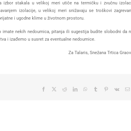
 izbor stakala u velikoj meri utiče na termičku i zvučnu izolac
avanjem izolacije, u velikoj meri snižavaju se troškovi zagrevan
prijatne i ugodne klime u životnom prostoru.
 imate nekih nedoumica, pitanja ili sugestija budite slobodni da 
tva i izađemo u susret za eventualne nedoumice.
Za Talaris, Snežana Trtica Grao
Facebook
X
Reddit
LinkedIn
WhatsApp
Tumblr
Pinterest
Vk