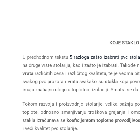
KOJE STAKLO
U predhodnom tekstu
5 razloga zašto izabrati pvc stola
na druge vrste stolarija, kao i zašto je izabrati. Takođe 
vrata
različitih cena i različitog kvaliteta, te je veoma 
svakog pvc prozora i vrata svakako su
stakla
koja površ
imaju značajnu ulogu u toplotnoj izolaciji. Smatra se da 
Tokom razvoja i proizvodnje stolarije, velika pažnja p
toplote, odnosno smanjivanju troškova grejanja i om
stakla izračunava se
koeficijentom toplotne provodljivos
i veći kvalitet pvc stolarije.