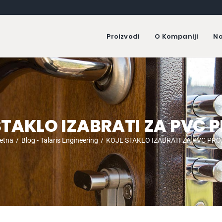
Proizvodi
O Kompaniji
No
STAKLO IZABRATI ZA PVC 
etna
Blog - Talaris Engineering
KOJE STAKLO IZABRATI ZA PVC PR