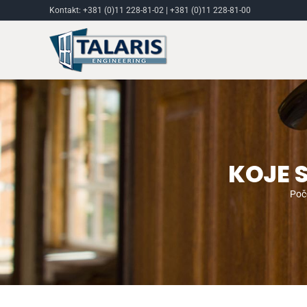
Skip
Kontakt:
+381 (0)11 228-81-02
|
+381 (0)11 228-81-00
to
content
KOJE 
Poč