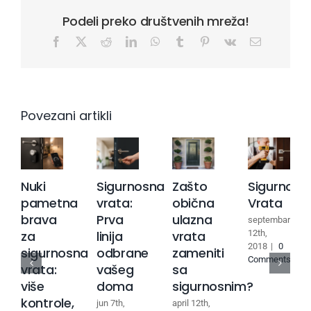
Podeli preko društvenih mreža!
Facebook
X
Reddit
LinkedIn
WhatsApp
Tumblr
Pinterest
Vk
Email
Povezani artikli
Nuki
Sigurnosna
Zašto
Sigurnosn
pametna
vrata:
obična
Vrata
brava
Prva
ulazna
septembar
za
linija
vrata
12th,
2018
|
0
sigurnosna
odbrane
zameniti
Comments
vrata:
vašeg
sa
više
doma
sigurnosnim?
kontrole,
jun 7th,
april 12th,