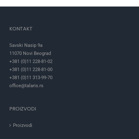
KONTAKT
Savski Nasip 9a
11070 Novi Beograd
+381 (0)11 228-81-02
+381 (0)11 228-81-00
+381 (0)11 313-99-70
office@talaris.rs
PROIZVODI
Proizvodi