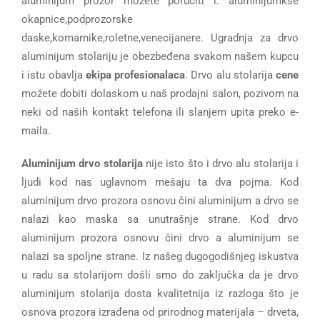
aluminijum prozor možete poručiti i: aluminijumkse
okapnice,podprozorske
daske,komarnike,roletne,venecijanere. Ugradnja za drvo
aluminijum stolariju je obezbeđena svakom našem kupcu
i istu obavlja
ekipa profesionalaca
. Drvo alu stolarija
cene
možete dobiti dolaskom u naš prodajni salon, pozivom na
neki od naših kontakt telefona ili slanjem upita preko e-
maila.
Aluminijum drvo stolarija
nije isto što i drvo alu stolarija i
ljudi kod nas uglavnom mešaju ta dva pojma. Kod
aluminijum drvo prozora osnovu čini aluminijum a drvo se
nalazi kao maska sa unutrašnje strane. Kod drvo
aluminijum prozora osnovu čini drvo a aluminijum se
nalazi sa spoljne strane. Iz našeg dugogodišnjeg iskustva
u radu sa stolarijom došli smo do zaključka da je drvo
aluminijum stolarija dosta kvalitetnija iz razloga što je
osnova prozora izrađena od prirodnog materijala – drveta,