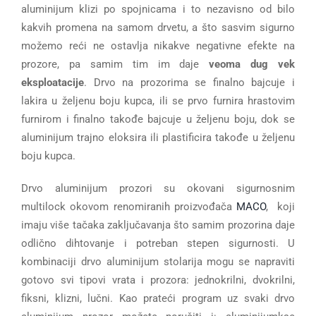
aluminijum klizi po spojnicama i to nezavisno od bilo
kakvih promena na samom drvetu, a što sasvim sigurno
možemo reći ne ostavlja nikakve negativne efekte na
prozore, pa samim tim im daje
veoma dug vek
eksploatacije
. Drvo na prozorima se finalno bajcuje i
lakira u željenu boju kupca, ili se prvo furnira hrastovim
furnirom i finalno takođe bajcuje u željenu boju, dok se
aluminijum trajno eloksira ili plastificira takođe u željenu
boju kupca.
Drvo aluminijum prozori su okovani sigurnosnim
multilock okovom renomiranih proizvođača
MACO
, koji
imaju više tačaka zaključavanja što samim prozorina daje
odlično dihtovanje i potreban stepen sigurnosti. U
kombinaciji drvo aluminijum stolarija mogu se napraviti
gotovo svi tipovi vrata i prozora: jednokrilni, dvokrilni,
fiksni, klizni, lučni. Kao prateći program uz svaki drvo