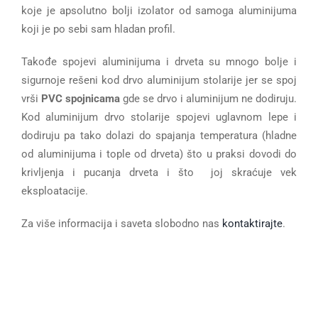
koje je apsolutno bolji izolator od samoga aluminijuma
koji je po sebi sam hladan profil.
Takođe spojevi aluminijuma i drveta su mnogo bolje i
sigurnoje rešeni kod drvo aluminijum stolarije jer se spoj
vrši
PVC spojnicama
gde se drvo i aluminijum ne dodiruju.
Kod aluminijum drvo stolarije spojevi uglavnom lepe i
dodiruju pa tako dolazi do spajanja temperatura (hladne
od aluminijuma i tople od drveta) što u praksi dovodi do
krivljenja i pucanja drveta i što joj skraćuje vek
eksploatacije.
Za više informacija i saveta slobodno nas
kontaktirajte
.