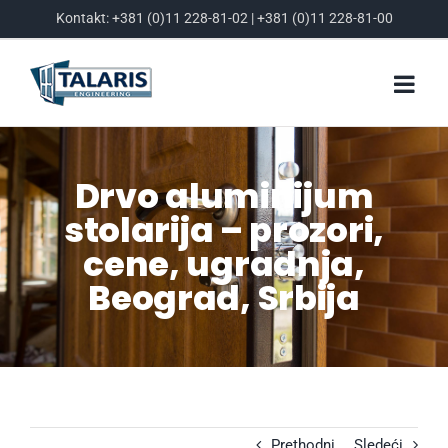
Skip
Kontakt:
+381 (0)11 228-81-02
|
+381 (0)11 228-81-00
to
content
Drvo aluminijum
stolarija – prozori,
cene, ugradnja,
Beograd, Srbija
Prethodni
Sledeći