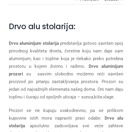
Drvo alu stolarija:
Drvo aluminijum stolarija
predstavlja gotovo savršen spoj
prirodnog kvaliteta drveta, čvrstine koju nam daje sam
aluminijum, kao i topline koja je itekako preko potrebna
prostoru u kojem živimo i radimo.
Drvo aluminijum
prozori
su sasvim slobodno možemo reći savršen
proizvod po pitanju zastakljivanja prostora. Prozori su
jedan od najvažnijih elemenata našeg doma. Oni nam daju
toplinu i čuvaju od spoljnih uticaja – sunca,kiše,vlage.
Prozori se ne kupuju svakodnevno, pa se prilikom
kupovine istih mora napraviti pravi odabir.
Drvo alu
stolarija
apsolutno zadovoljava sve veće zahteve