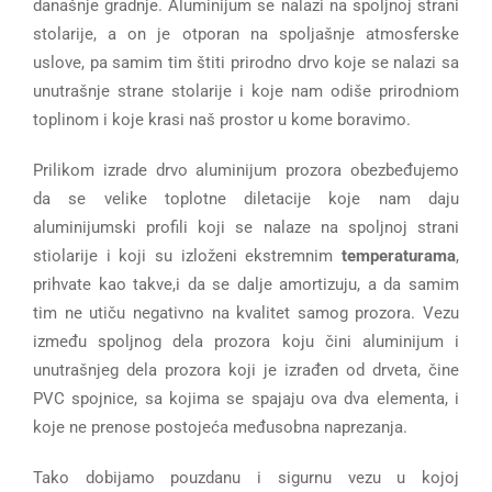
današnje gradnje. Aluminijum se nalazi na spoljnoj strani
stolarije, a on je otporan na spoljašnje atmosferske
uslove, pa samim tim štiti prirodno drvo koje se nalazi sa
unutrašnje strane stolarije i koje nam odiše prirodniom
toplinom i koje krasi naš prostor u kome boravimo.
Prilikom izrade drvo aluminijum prozora obezbeđujemo
da se velike toplotne diletacije koje nam daju
aluminijumski profili koji se nalaze na spoljnoj strani
stiolarije i koji su izloženi ekstremnim
temperaturama
,
prihvate kao takve,i da se dalje amortizuju, a da samim
tim ne utiču negativno na kvalitet samog prozora. Vezu
između spoljnog dela prozora koju čini aluminijum i
unutrašnjeg dela prozora koji je izrađen od drveta, čine
PVC spojnice, sa kojima se spajaju ova dva elementa, i
koje ne prenose postojeća međusobna naprezanja.
Tako dobijamo pouzdanu i sigurnu vezu u kojoj