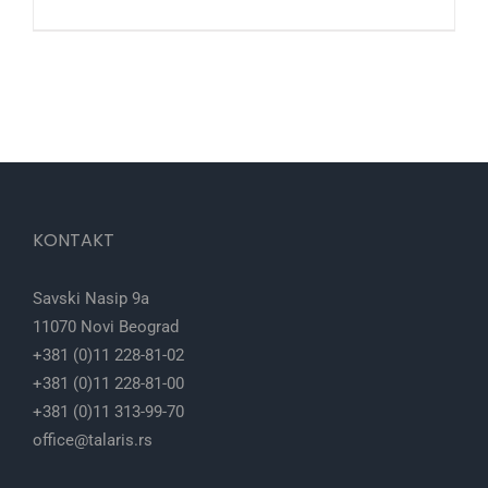
KONTAKT
Savski Nasip 9a
11070 Novi Beograd
+381 (0)11 228-81-02
+381 (0)11 228-81-00
+381 (0)11 313-99-70
office@talaris.rs