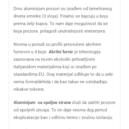
Drvo aluminijum prozori su izrađeni od lameliranog
drveta smreke (3 sloja). Finalno se bajcuju u boju
prema želji kupca. To nam daje mogućnost da se
boja prozora prilagodi unutrašnjosti eneterijera.
Novina u ponudi su profili presvučeni akrilnim
furnirom u 4 boje.
Akrilni furnir
je tehnologija
zasnovana na novim ekološki prihvatljivim
Italijanskim materijalima koji si izrađeni po
standardima EU. Ovaj materijal odlikuje to da u sebi
nema formaldehida i da kao takav ne oslobađaju
nikakve toksine.
Aluminijum sa spoljne strane
služi da zaštiti prozore
od spoljnih uticaja. To im daje veoma dug period
eksploatacije kao i odličnu termo i zvučnu izolaciju.