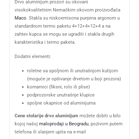
Drvo aluminijum prozori su okovani
visokokvalitetnim Nemačkim okovom proizvođača
Maco
. Stakla su niskoemisona punjena argonom u
standardnom termo paketu 4+12+4+12+4 a na
zahtev kupca se mogu se ugraditi i stakla drugih
karakteristika i termo paketa.
Dodatni elementi:
roletne sa spoljnom ili unutrašnjom kutijom
(moguće je opšivanje drvetom u boji prozora)
komarnici (fiksni, rolo ili plise)
podprozorske unutrašnje klupice
spoljne okapnice od aluminijuma
Cene stolarije drvo aluminijum
možete dobiti u bilo
kojoj našoj
maloprodaji u Beogradu
, pozivom putem
telefona ili slanjem upita na e-mail