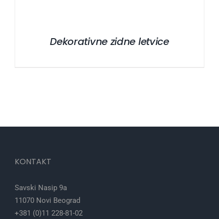
Dekorativne zidne letvice
KONTAKT
Savski Nasip 9a
11070 Novi Beograd
+381 (0)11 228-81-02