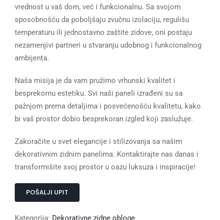
vrednost u vaš dom, već i funkcionalnu. Sa svojom
sposobnošću da poboljšaju zvučnu izolaciju, regulišu
temperaturu ili jednostavno zaštite zidove, oni postaju
nezamenjivi partneri u stvaranju udobnog i funkcionalnog
ambijenta.
Naša misija je da vam pružimo vrhunski kvalitet i
besprekornu estetiku. Svi naši paneli izrađeni su sa
pažnjom prema detaljima i posvećenošću kvalitetu, kako
bi vaš prostor dobio besprekoran izgled koji zaslužuje.
Zakoračite u svet elegancije i stilizovanja sa našim
dekorativnim zidnim panelima. Kontaktirajte nas danas i
transformišite svoj prostor u oazu luksuza i inspiracije!
POŠALJI UPIT
Kategorija:
Dekorativne zidne obloge