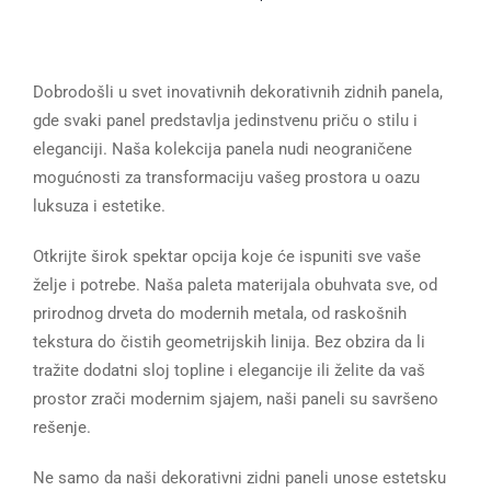
Dobrodošli u svet inovativnih dekorativnih zidnih panela,
gde svaki panel predstavlja jedinstvenu priču o stilu i
eleganciji. Naša kolekcija panela nudi neograničene
mogućnosti za transformaciju vašeg prostora u oazu
luksuza i estetike.
Otkrijte širok spektar opcija koje će ispuniti sve vaše
želje i potrebe. Naša paleta materijala obuhvata sve, od
prirodnog drveta do modernih metala, od raskošnih
tekstura do čistih geometrijskih linija. Bez obzira da li
tražite dodatni sloj topline i elegancije ili želite da vaš
prostor zrači modernim sjajem, naši paneli su savršeno
rešenje.
Ne samo da naši dekorativni zidni paneli unose estetsku