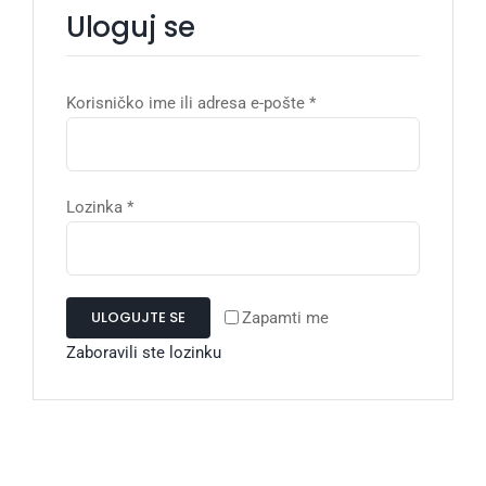
Uloguj se
Obavezno
Korisničko ime ili adresa e-pošte
*
Obavezno
Lozinka
*
ULOGUJTE SE
Zapamti me
Zaboravili ste lozinku