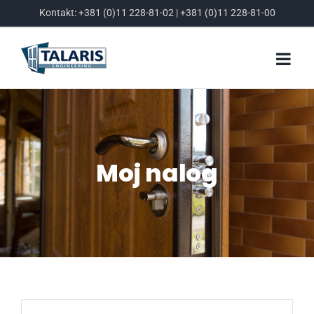
Skip
Kontakt:
+381 (0)11 228-81-02
|
+381 (0)11 228-81-00
to
content
Moj nalog