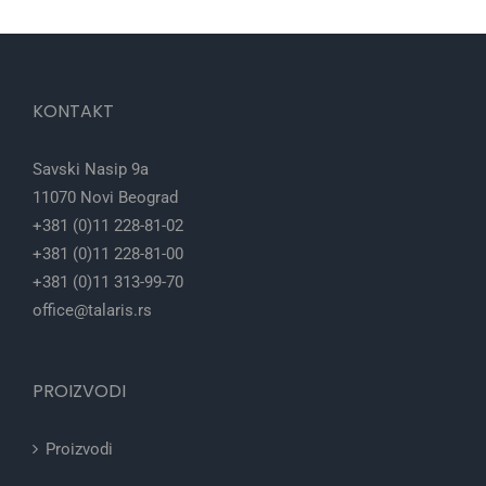
KONTAKT
Savski Nasip 9a
11070 Novi Beograd
+381 (0)11 228-81-02
+381 (0)11 228-81-00
+381 (0)11 313-99-70
office@talaris.rs
PROIZVODI
Proizvodi